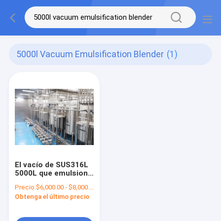
5000l Vacuum Emulsification Blender
(1)
El vacío de SUS316L
5000L que emulsiona
trabaja a máquina la
Precio:
$6,000.00 - $8,000.00/Sets
licuadora de la
Obtenga el último precio
emulsificación del
vacío de la crema