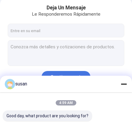
Deja Un Mensaje
Le Responderemos Rápidamente
Continuar
susan
Hogar
Nuestras Categorías
4:59 AM
Productos
Good day, what product are you looking for?
VR Show