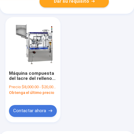
Dar su requisito
Máquina compuesta
del lacre del relleno
del tubo de los
Precio:
$8,000.00 - $20,000.00/Sets
cosméticos
Obtenga el último precio
automáticos para la
crema dental
Contactar ahora