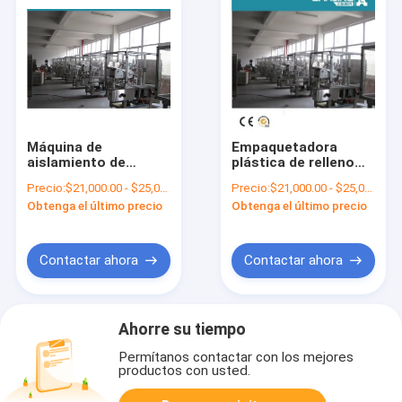
Máquina de
Empaquetadora
aislamiento de
plástica de relleno
relleno 380V del tubo
del tubo de la
Precio:
$21,000.00 - $25,000.00/Sets
Precio:
$21,000.00 - $25,000.00/Sets
de aluminio poner
máquina del lacre del
Obtenga el último precio
Obtenga el último precio
crema 2000BPH de la
tubo de los
mano
productos para el
cuidado de la piel
Contactar ahora
Contactar ahora
Ahorre su tiempo
Permítanos contactar con los mejores
productos con usted.