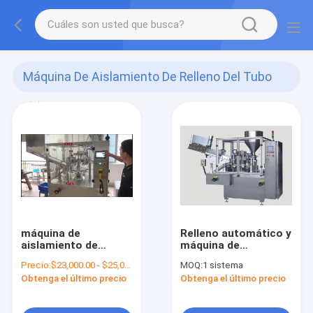
Máquina De Aislamiento De Relleno Del Tubo
(7)
máquina de
Relleno automático y
aislamiento de
máquina de
relleno
aislamiento 380V del
Precio:
$23,000.00 - $25,000.00/Sets
MOQ:
1 sistema
1458x1036x2056m m
tubo
Obtenga el último precio
Obtenga el último precio
del tubo automático
400L