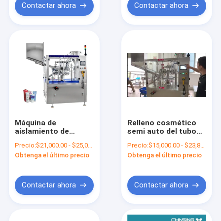
Contactar ahora
Contactar ahora
Máquina de
Relleno cosmético
aislamiento de
semi auto del tubo
relleno 2000BPH del
4000BPH y máquina
Precio:
$21,000.00 - $25,000.00/Sets
Precio:
$15,000.00 - $23,800.00/Sets
tubo suave para el
de aislamiento
Obtenga el último precio
Obtenga el último precio
champú poner crema
del ungüento
Contactar ahora
Contactar ahora