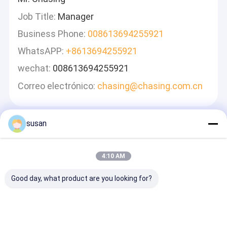
Job Title:
Manager
Business Phone:
008613694255921
WhatsAPP:
+8613694255921
wechat:
008613694255921
Correo electrónico:
chasing@chasing.com.cn
susan
Deja Un Mensaje
Le Responderemos Rápidamente
4:10 AM
Good day, what product are you looking for?