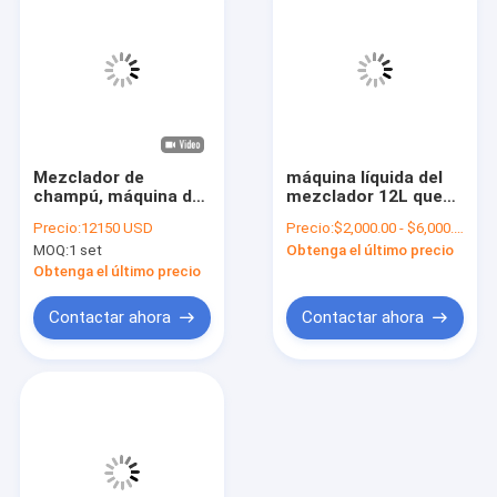
Mezclador de
máquina líquida del
champú, máquina de
mezclador 12L que
mezcla de champú,
muele el mezclador
Precio:
12150 USD
Precio:
$2,000.00 - $6,000.00/Sets
recipiente de mezcla
detergente líquido
MOQ:
1 set
Obtenga el último precio
de champú
Molino de pulido
cosmético
Obtenga el último precio
Contactar ahora
Contactar ahora
Hogar
Productos
VR Show