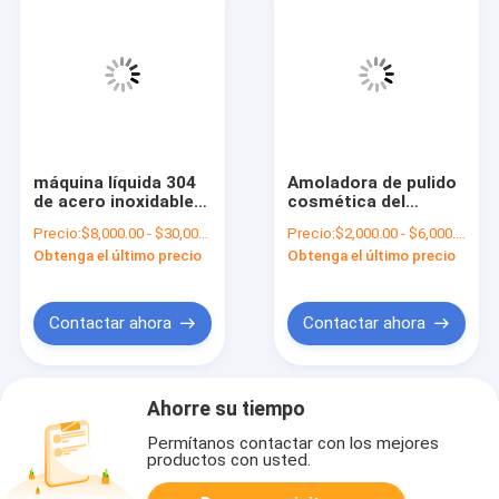
máquina líquida 304
Amoladora de pulido
de acero inoxidables
cosmética del
del mezclador del
mezclador de la
Precio:
$8,000.00 - $30,000.00/Sets
Precio:
$2,000.00 - $6,000.00/Sets
jabón del lavado a
máquina 12L del
Obtenga el último precio
Obtenga el último precio
mano 500L
molino
Contactar ahora
Contactar ahora
Ahorre su tiempo
Permítanos contactar con los mejores
productos con usted.