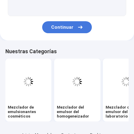
crema dental que hace la máquina
El tanque de mezcla cosmético
Continuar
Máquinas de proceso farmacéuticas
Perfume que hace la máquina
Nuestras Categorías
Sistema del SORBO del CIP
Máquina de aislamiento de relleno del tubo
Máquina de la planta de agua del RO
máquina de embotellado automática
Mezclador de
Mezclador del
Mezclador del
El tanque de almacenamiento farmacéutico
emulsionantes
emulsor del
emulsor del
cosméticos
homogeneizador
laboratorio
Herb Oil Extraction Equipment