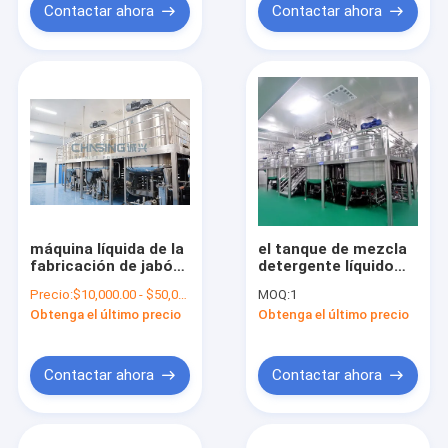
Contactar ahora
Contactar ahora
máquina líquida de la
el tanque de mezcla
fabricación de jabón
detergente líquido
de la máquina
del vacío 10000L con
Precio:
$10,000.00 - $50,000.00/Sets
MOQ:
1
SUS316L del
la opción del
Obtenga el último precio
Obtenga el último precio
mezclador 2400L 22
homogeneizador
kilovatios
Contactar ahora
Contactar ahora