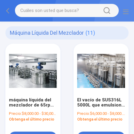
Máquina Líquida Del Mezclador
(11)
máquina líquida del
El vacío de SUS316L
mezclador de 65rpm
5000L que emulsiona
3600L para el
trabaja a máquina la
Precio:
$8,000.00 - $30,000.00/Sets
Precio:
$6,000.00 - $8,000.00/Sets
detergente de líquido
licuadora de la
Obtenga el último precio
Obtenga el último precio
de lavado del plato
emulsificación del
vacío de la crema