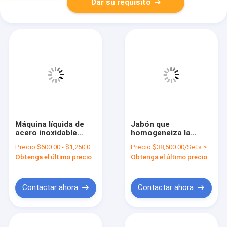
Dar su requisito
Máquina líquida de
Jabón que
acero inoxidable
homogeneiza la
200RPM del
máquina líquida
Precio:
$600.00 - $1,250.00/Sets
Precio:
$38,500.00/Sets >=1 Sets
mezclador 304 250L
2000L del mezclador
Obtenga el último precio
Obtenga el último precio
SUS316
Contactar ahora
Contactar ahora