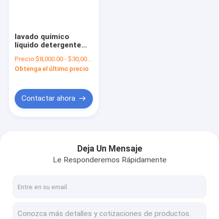
Sobre nosotros
Viaje de la fábrica
lavado químico
líquido detergente
Control de calidad
líquido del plato de la
Precio:
$8,000.00 - $30,000.00/Sets
mezcladora del
Obtenga el último precio
mezclador de 65rpm
Éntrenos en contacto con
3600L
Pida una cita
Contactar ahora
Mezclador de emulsionantes cosméticos
Deja Un Mensaje
Le Responderemos Rápidamente
Mezclador del emulsor del homogeneizador
Mezclador del emulsor del laboratorio
Máquina líquida del mezclador