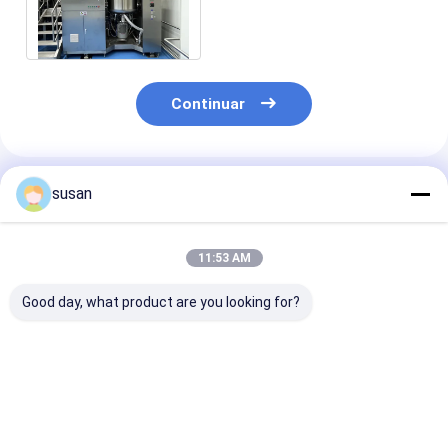
fórmulas de cuidado de la
piel y el cabello
Continuar
Productos Recomendados
susan
11:53 AM
Good day, what product are you looking for?
Emulsionador al
Homogeneizador del
Fabricación d
vacío para
vacío | mezclador del
cremas, geles,
cosméticos de color
emulsor que persigue
lociones, cha
el alto mezclador del
aceites para el