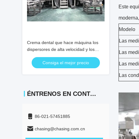
Este equi
moderna, 
Modelo
Las medi
Crema dental que hace máquina los
dispersores de alta velocidad y los
Las medi
altos mezcladores del esquileo
Consiga el mejor precio
Las medi
Las condi
ÉNTRENOS EN CONTACTO CON
86-021-57451885
chasing@chasing.com.cn