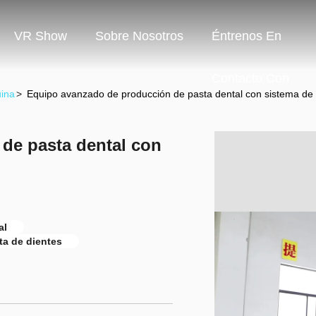
VR Show
Sobre Nosotros
Éntrenos En
Contacto Con
ina
>
Equipo avanzado de producción de pasta dental con sistema de
de pasta dental con
al
a de dientes