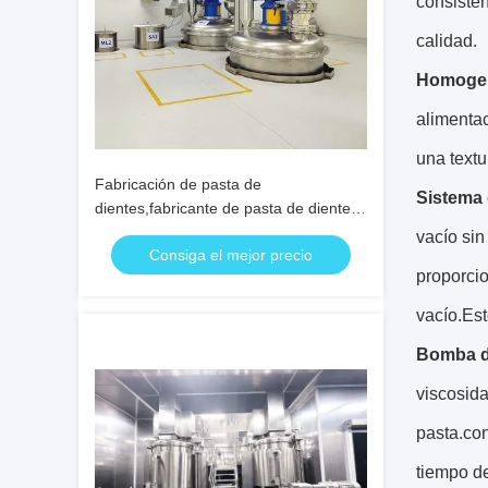
consisten
calidad.
Homogeni
alimentac
una textu
Fabricación de pasta de
Sistema 
dientes,fabricante de pasta de dientes,
máquina de mezclar pasta de dientes
vacío si
Consiga el mejor precio
proporcio
vacío.Est
Bomba de
viscosida
pasta.con
tiempo de