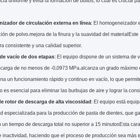
cia uniforme y evita la formación de bultos, lo cual es crucial p
zador de circulación externa en línea
: El homogeneizador e
ión de polvo.mejora de la finura y la suavidad del materialEste
ra consistente y una calidad superior.
de vacío de dos etapas
: El equipo dispone de un sistema de 
n carga de no menos de -0,0973 MPa.alcanza un grado máximo de
na un funcionamiento rápido y continuo en vacío, lo que permite
o es esencial para eliminar las burbujas de aire y lograr la con
 rotor de descarga de alta viscosidad
: El equipo está equi
d especializada para la producción de pasta de dientes, que ga
 un tiempo de descarga total no superior a 15 minutosEsta carac
 inactividad, haciendo que el proceso de producción sea más ef