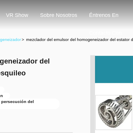
VR Show
Sobre Nosotros
Éntrenos En
Contacto Con
geneizador
>
mezclador del emulsor del homogeneizador del estator de
geneizador del
esquileo
ón
a persecución del