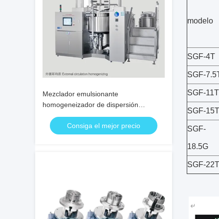
modelo
SGF-4T
SGF-7.5
SGF-11T
Mezclador emulsionante
homogeneizador de dispersión
SGF-15
Mezclador emulsionante en línea DSZL
Consiga el mejor precio
al vacío
SGF-
18.5G
SGF-22