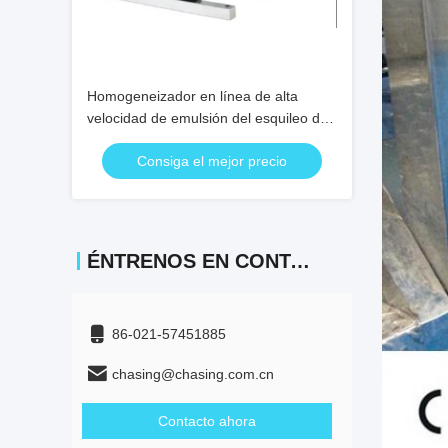
Homogeneizador en línea de alta
velocidad de emulsión del esquileo de
la categoría alimenticia del
Consiga el mejor precio
homogeneizador de la bomba alto
ÉNTRENOS EN CONTACTO CON
86-021-57451885
chasing@chasing.com.cn
Contacto ahora