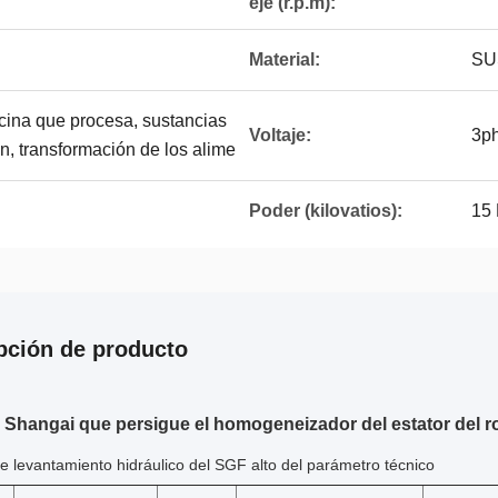
eje (r.p.m):
Material:
SU
cina que procesa, sustancias
Voltaje:
3p
, transformación de los alime
Poder (kilovatios):
15
pción de producto
Shangai que persigue el homogeneizador del estator del ro
e levantamiento hidráulico del SGF alto del parámetro técnico