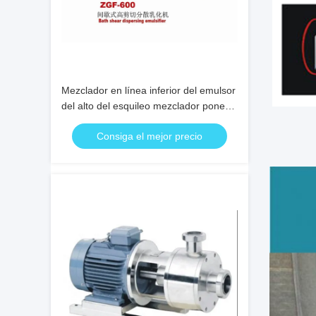
Mezclador en línea inferior del emulsor
del alto del esquileo mezclador poner
crema cosmético del homogeneizador
Consiga el mejor precio